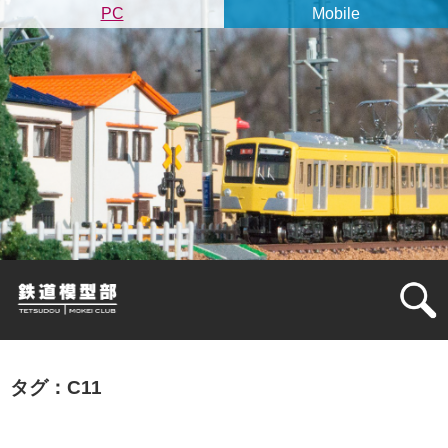
PC
Mobile
タグ：C11