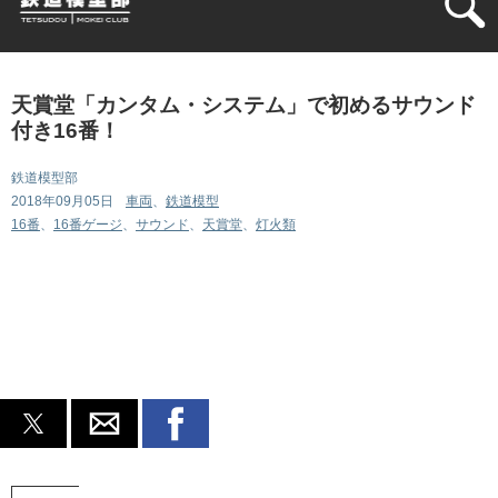
天賞堂「カンタム・システム」で初めるサウンド
付き16番！
鉄道模型部
カテゴリ:
2018年09月05日
車両
、
鉄道模型
タグ:
16番
、
16番ゲージ
、
サウンド
、
天賞堂
、
灯火類