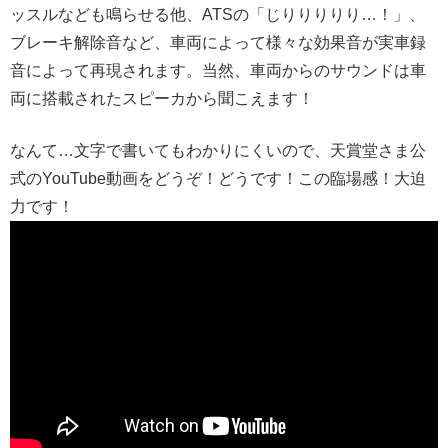
ッスルなども鳴らせる他、ATSの「じりりりりり…！」、
ブレーキ解除音など、車両によって様々な効果音が実車録
音によって再現されます。当然、車両からのサウンドは車
両に搭載されたスピーカから聞こえます！
なんて…文字で書いてもわかりにくいので、天賞堂さま公
式のYouTube動画をどうぞ！どうです！この臨場感！大迫
力です！