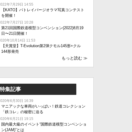
2022年7月29日 14:55
【KATO】パトレイバージオラマ写真コンテスト
を開催！
2022年7月27日 10:28
第21回国際鉄道模型コンベンション(2022)8月19
日〜21日開催！
2020年10月14日 11:53
【天賞堂】T-Evolution第2弾クモル145形+クル
144形発売
もっと読む
≫
特集記事
2020年6月30日 16:39
マニアックな車両がいっぱい！鉄道コレクション
「鉄コレ」の秘密に迫る
2020年6月21日 19:15
国内最大級のイベント“国際鉄道模型コンベンショ
ン(JAM)”とは