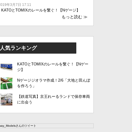
2019年3月7日 17:11
KATOとTOMIXのレールを繋ぐ！【Nゲージ】
もっと読む
≫
人気ランキング
KATOとTOMIXのレールを繋ぐ！【Nゲー
ジ】
Nゲージジオラマ作成！2/6「大地と田んぼ
を作ろう」
【鉄道写真】京王れーるランドで保存車両
に出会う
lway_Modelsさんのツイート