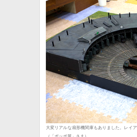
大変リアルな扇形機関庫もありました。レイア
（「ポッポ屋」さま）