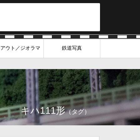
イアウト／ジオラマ
鉄道写真
キハ111形
（タグ）