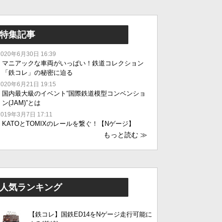
特集記事
2020年6月30日 16:39
マニアックな車両がいっぱい！鉄道コレクション
「鉄コレ」の秘密に迫る
2020年6月21日 19:15
国内最大級のイベント“国際鉄道模型コンベンショ
ン(JAM)”とは
2019年3月7日 17:11
KATOとTOMIXのレールを繋ぐ！【Nゲージ】
もっと読む
≫
人気ランキング
【鉄コレ】国鉄ED14をNゲージ走行可能に