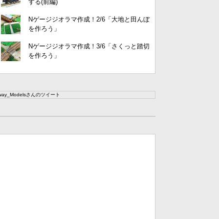
する(前編)
Nゲージジオラマ作成！2/6「大地と田んぼ
を作ろう」
Nゲージジオラマ作成！3/6「さくっと踏切
を作ろう」
lway_Modelsさんのツイート