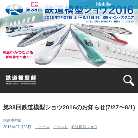
PC
Mobile
第38回鉄道模型ショウ2016のお知らせ(7/27〜8/1)
鉄道模型部
カテゴリ:
タグ:
2016年07月28日
ニュース
イベント
、
鉄道模型ショウ