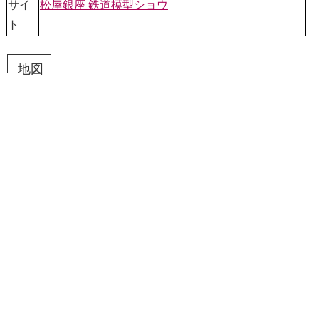
サイ
松屋銀座 鉄道模型ショウ
ト
地図