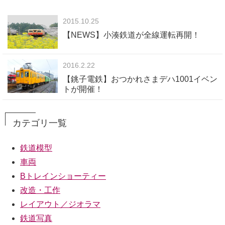
2015.10.25
【NEWS】小湊鉄道が全線運転再開！
2016.2.22
【銚子電鉄】おつかれさまデハ1001イベン
トが開催！
カテゴリ一覧
鉄道模型
車両
Bトレインショーティー
改造・工作
レイアウト／ジオラマ
鉄道写真