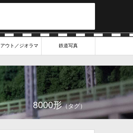
イアウト／ジオラマ
鉄道写真
8000形
（タグ）