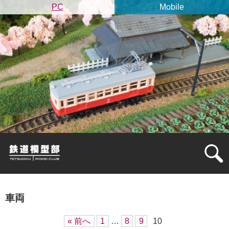
PC
Mobile
車両
« 前へ
1
…
8
9
10