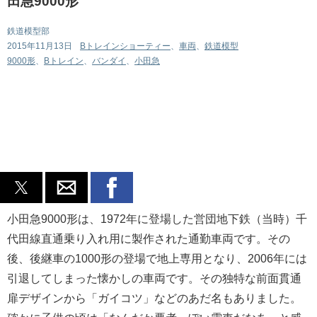
田急9000形
鉄道模型部
カテゴリ:
2015年11月13日
Bトレインショーティー
、
車両
、
鉄道模型
タグ:
9000形
、
Bトレイン
、
バンダイ
、
小田急
小田急9000形は、1972年に登場した営団地下鉄（当時）千
代田線直通乗り入れ用に製作された通勤車両です。その
後、後継車の1000形の登場で地上専用となり、2006年には
引退してしまった懐かしの車両です。その独特な前面貫通
扉デザインから「ガイコツ」などのあだ名もありました。